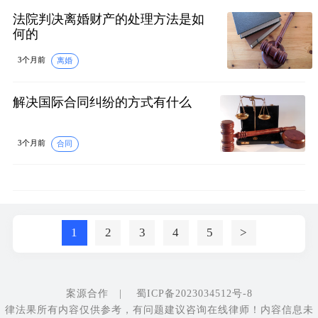
法院判决离婚财产的处理方法是如
何的
3个月前
离婚
解决国际合同纠纷的方式有什么
3个月前
合同
1
2
3
4
5
>
案源合作
|
蜀ICP备2023034512号-8
律法果所有内容仅供参考，有问题建议咨询在线律师！内容信息未