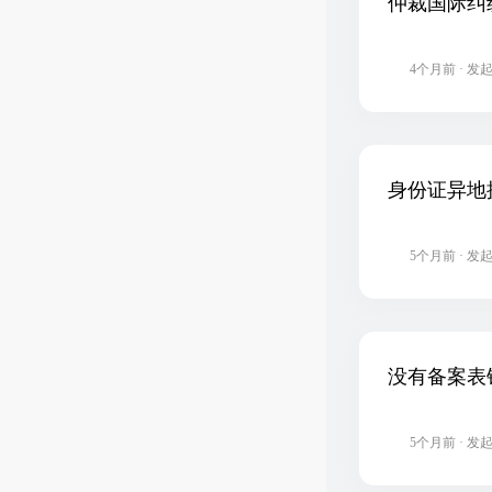
仲裁国际纠
4个月前 · 发
身份证异地
5个月前 · 发
没有备案表
5个月前 · 发