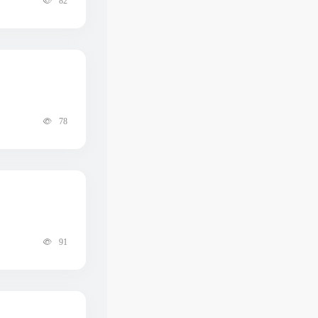
82
78
91