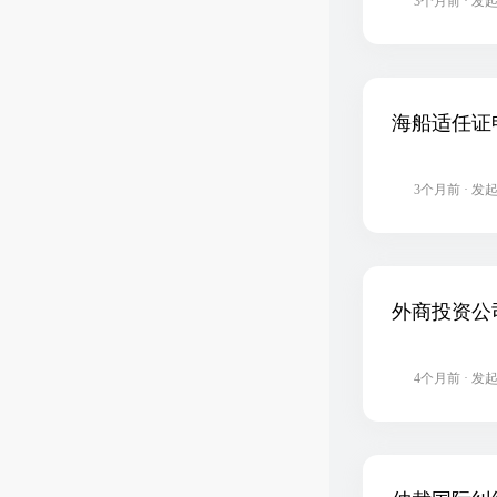
3个月前 · 发
海船适任证
3个月前 · 发
外商投资公
4个月前 · 发