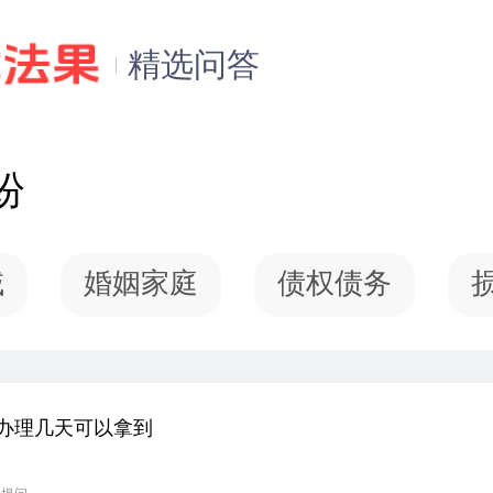
精选问答
纷
域
婚姻家庭
债权债务
办理几天可以拿到