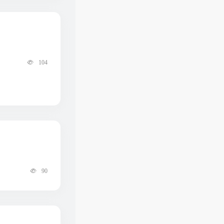
104
90