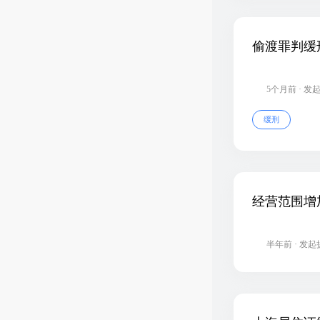
偷渡罪判缓
5个月前 · 发
缓刑
经营范围增
半年前 · 发