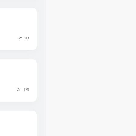
83
125