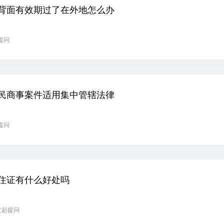
背面有效期过了在外地怎么办
起提问
民商事案件适用集中管辖法律
起提问
住证有什么好处吗
· 发起提问