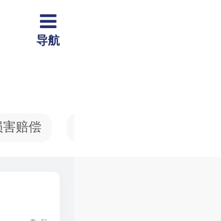
导航
损害赔偿
刑事案件
劳动纠纷