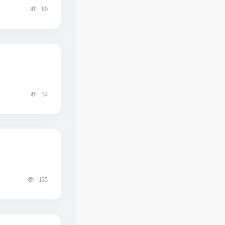
89
34
135