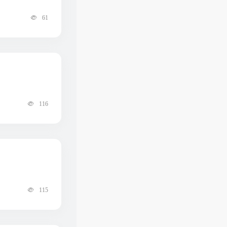
61
116
115