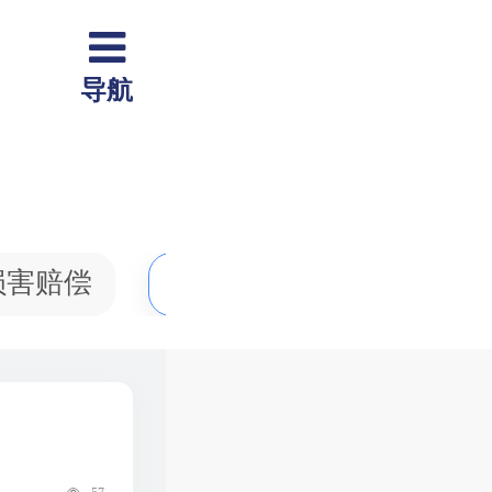
导航
损害赔偿
刑事案件
劳动纠纷