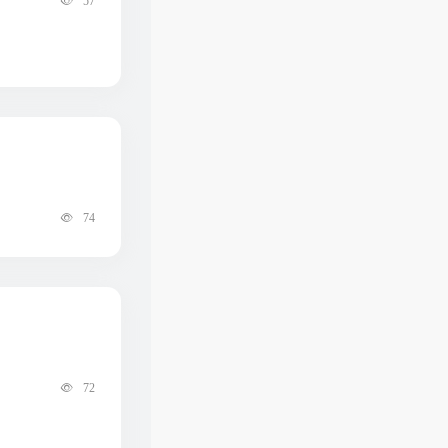
57
74
72