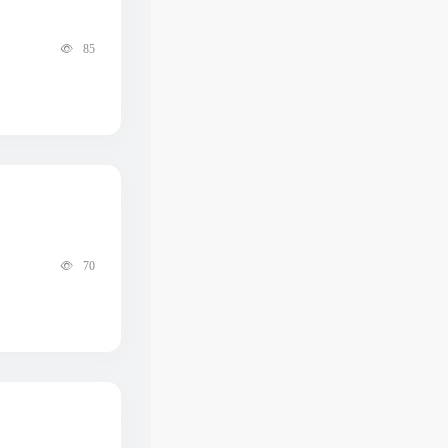
85
70