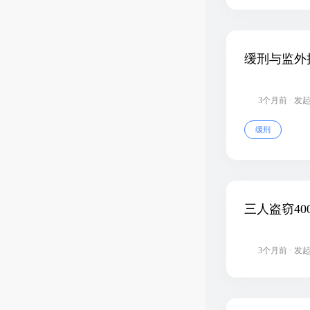
缓刑与监外
3个月前 · 发
缓刑
三人盗窃4
3个月前 · 发