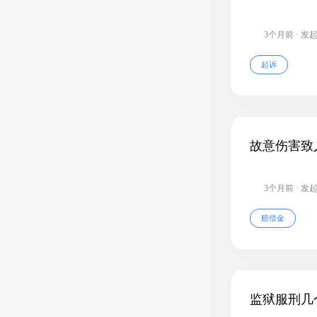
3个月前 · 发
起诉
故意伤害致
3个月前 · 发
赔偿金
监狱服刑几