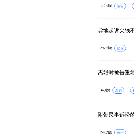
112浏览
被告
异地起诉欠钱
297浏览
起诉
离婚时被告重
34浏览
离婚
附带民事诉讼
249浏览
被告