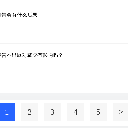
被告会有什么后果
被告不出庭对裁决有影响吗？
1
2
3
4
5
>