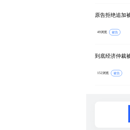
原告拒绝追加
49浏览
被告
到底经济仲裁
152浏览
被告