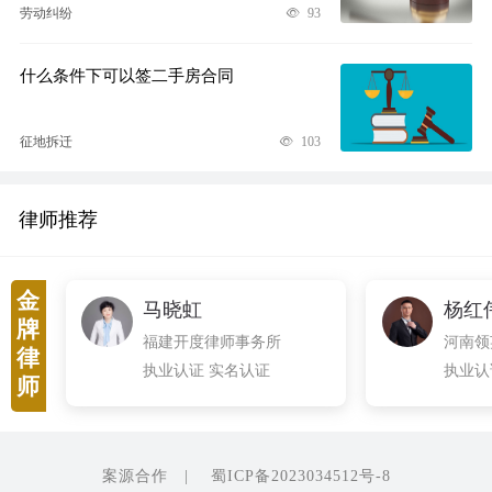
劳动纠纷
93
什么条件下可以签二手房合同
征地拆迁
103
律师推荐
金
马晓虹
杨红
牌
福建开度律师事务所
河南领
律
执业认证 实名认证
执业认
师
案源合作
|
蜀ICP备2023034512号-8