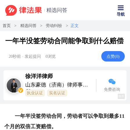
精选问答
导航
首页
精选问答
劳动纠纷
正文
一年半没签劳动合同能争取到什么赔偿
20秒前 · 发起提问
0
浏览
点赞(
0
)
徐洋洋律师
山东豪德（济南）律师事务
免费咨询
所
执业认证
实名认证
推荐
一年半没签劳动合同，劳动者可以争取到最多11
个月的双倍工资赔偿。