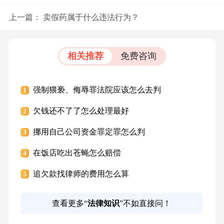
上一篇：
卖假药属于什么违法行为？
相关推荐
免费咨询
强制猥亵、侮辱罪法院应该怎么去判
1
欠钱还不了了怎么处理最好
2
挪用自己公司资金罪定罪怎么判
3
在饭店吃出苍蝇怎么赔偿
4
追欠款找律师的费用怎么算
5
查看更多“
法律知识
”不如直接问！